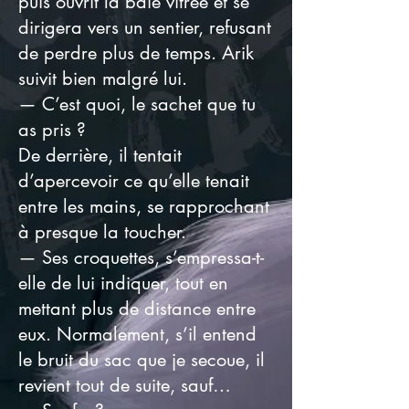
puis ouvrit la baie vitrée et se
dirigera vers un sentier, refusant
de perdre plus de temps. Arik
suivit bien malgré lui.
— C’est quoi, le sachet que tu
as pris ?
De derrière, il tentait
d’apercevoir ce qu’elle tenait
entre les mains, se rapprochant
à presque la toucher.
— Ses croquettes, s’empressa-t-
elle de lui indiquer, tout en
mettant plus de distance entre
eux. Normalement, s’il entend
le bruit du sac que je secoue, il
revient tout de suite, sauf…