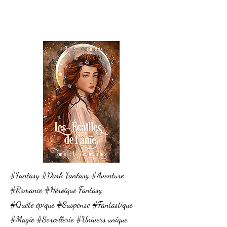
#Fantasy #Dark Fantasy #Aventure
#Romance #Héroïque Fantasy
#Quête épique #Suspense #Fantastique
#Magie #Sorcellerie #Univers unique