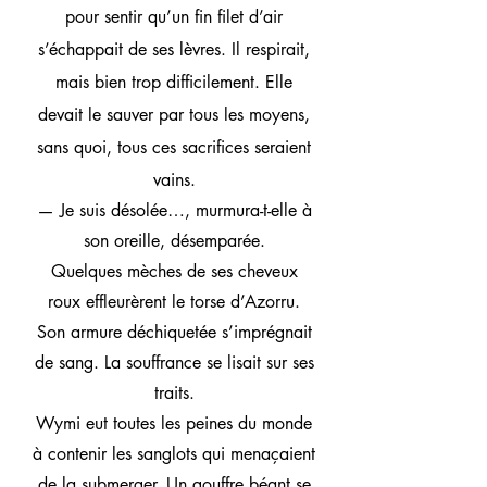
pour sentir qu’un fin filet d’air
s’échappait de ses lèvres. Il respirait,
mais bien trop difficilement. Elle
devait le sauver par tous les moyens,
sans quoi, tous ces sacrifices seraient
vains.
— Je suis désolée…, murmura-t-elle à
son oreille, désemparée.
Quelques mèches de ses cheveux
roux effleurèrent le torse d’Azorru.
Son armure déchiquetée s’imprégnait
de sang. La souffrance se lisait sur ses
traits.
Wymi eut toutes les peines du monde
à contenir les sanglots qui menaçaient
de la submerger. Un gouffre béant se